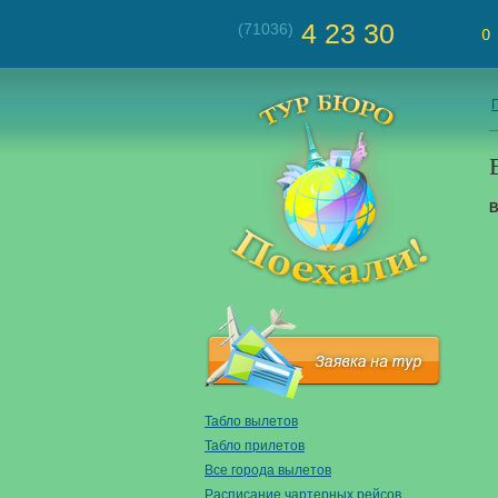
4 23 30
(71036)
О
В
Табло вылетов
Табло прилетов
Все города вылетов
Расписание чартерных рейсов