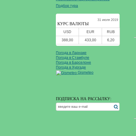
Подбор тура
31 июля 2019
КУРС ВАЛЮТЫ
USD
EUR
RUB
388,00
433,00
6,20
Погода в Ларнаке
Погода в Стамбуле
Погода в Барселоне
Погода в Хургаде
Gismeteo
ПОДПИСКА НА РАССЫЛКУ: