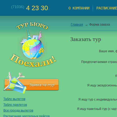
4 23 30
(71036)
О КОМПАНИИ
РАСПИСАНИ
Главная
→
Форма заказа
Заказать тур
Ваше имя, 
Предпочитаемая страна
Я
Я ищу экскурсионны
Табло вылетов
Я ищу тур с индивидуал
Табло прилетов
Я ищу пакетный тур (с ча
Все города вылетов
Расписание чартерных рейсов